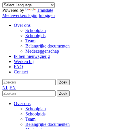
Powered by
Translate
Medewerkers login
Inloggen
Over ons
Schoolplan
Schoolgids
Team
Belangrijke documenten
Medezeggenschap
Ik ben nieuwsgierig
Werken bij
FAQ
Contact
Zoek
NL
EN
Zoek
Over ons
Schoolplan
Schoolgids
Team
Belangrijke documenten